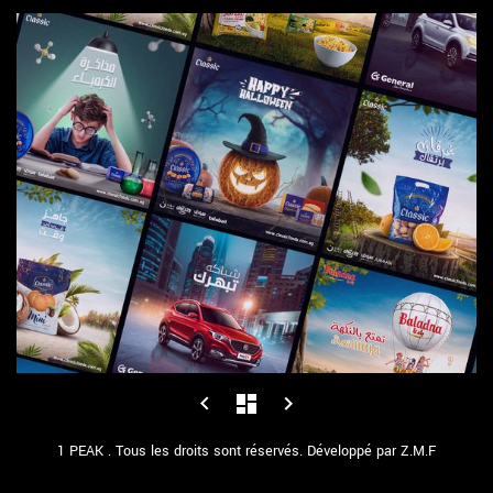
Navigation
prev
next
keyboard_arrow_left
dashboard
keyboard_arrow_right
postPrevious
postNext
de
page
page
1 PEAK . Tous les droits sont réservés. Développé par Z.M.F
l’article